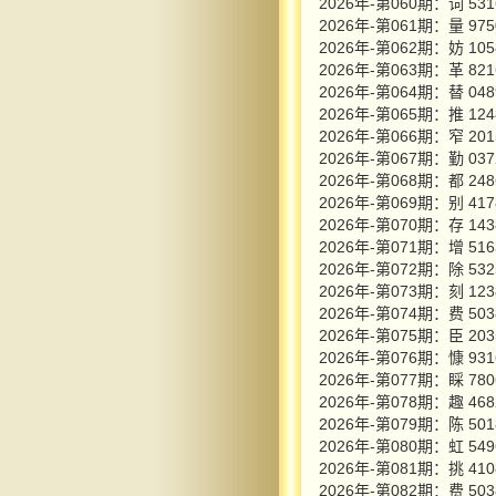
2026年-第060期：词 53
2026年-第061期：量 97
2026年-第062期：妨 10
2026年-第063期：革 82
2026年-第064期：替 04
2026年-第065期：推 12
2026年-第066期：窄 20
2026年-第067期：勤 03
2026年-第068期：都 24
2026年-第069期：别 41
2026年-第070期：存 14
2026年-第071期：增 51
2026年-第072期：除 53
2026年-第073期：刻 12
2026年-第074期：费 50
2026年-第075期：臣 20
2026年-第076期：慷 93
2026年-第077期：睬 78
2026年-第078期：趣 46
2026年-第079期：陈 50
2026年-第080期：虹 54
2026年-第081期：挑 41
2026年-第082期：费 50