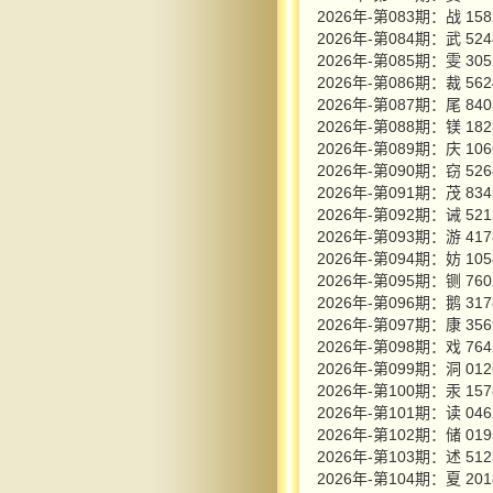
2026年-第083期：战 15
2026年-第084期：武 52
2026年-第085期：雯 30
2026年-第086期：裁 56
2026年-第087期：尾 84
2026年-第088期：镁 18
2026年-第089期：庆 10
2026年-第090期：窃 52
2026年-第091期：茂 83
2026年-第092期：诫 52
2026年-第093期：游 41
2026年-第094期：妨 10
2026年-第095期：铡 76
2026年-第096期：鹅 31
2026年-第097期：康 35
2026年-第098期：戏 76
2026年-第099期：洞 01
2026年-第100期：汞 15
2026年-第101期：读 04
2026年-第102期：储 01
2026年-第103期：述 51
2026年-第104期：夏 20