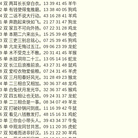
14 双 两耳长长穿白衣。13 39 41 45 羊牛
52 单 有钱使得鬼推磨。13 38 40 05 狗鸡
74 双 二话不说大行动。43 16 28 41 羊鸡
91 单 奔跑起来快如飞。21 27 31 47 狗龙
72 双 家丑不可向外扬。07 22 31 28 鸡龙
63 单 本期二六来出头。15 25 39 48 兔虎
63 双 三吏三别总铭心。07 25 39 45 狗鸡
89 单 亢龙无悔过五江。09 06 23 39 龙蛇
39 单 木不受克土不散。20 31 41 45 羊猴
45 单 水挂洞帘二十三。13 05 14 16 蛇龙
02 双 长江后浪推前浪。43 27 31 48 鼠鸡
38 双 爱咬衣物爱偷粮。07 24 31 45 羊虎
26 双 三月阳春好风光。31 28 49 23 猴龙
84 单 二三相合又相加。30 36 37 48 龙鸡
33 单 白兔伏月发光华。32 36 37 45 猴鸡
17 双 四五相让也无妨。09 24 31 37 龙蛇
43 单 二三相合是一事。08 34 07 49 羊龙
32 双 打破砂锅问到底。11 16 39 42 牛鼠
76 双 看见八钱散发打。48 15 16 31 鸡蛇
80 单 三你会小带头人。39 43 34 37 牛兔
45 单 中观龙同甘共苦。09 11 20 35 虎蛇
57 双 知难而进非好汉。15 21 22 30 羊鸡