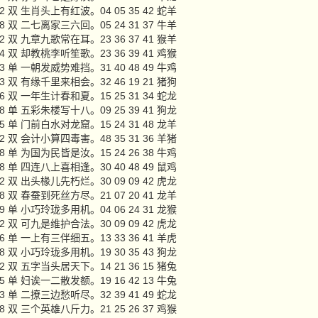
82 双 生肖头上有红波。04 05 35 42 蛇羊
48 双 二七离家三六回。05 24 31 37 牛羊
52 双 九章九歌常在耳。23 36 37 41 猴羊
24 双 却教桃李听笙歌。23 36 39 41 鸡猴
03 单 一朝发威势难挡。31 40 48 49 牛鸡
23 双 有缘千里来相会。32 46 19 21 猪狗
66 双 一年生计春和夏。15 25 31 34 蛇龙
68 单 五彩朱楼写十八。09 25 39 41 狗龙
45 单 门前白水对龙窟。15 24 31 48 龙羊
12 双 会计小算四毒害。48 35 31 36 羊猪
78 单 为国为民皆是汝。15 24 26 38 牛鸡
58 单 四连八上喜相逢。30 40 48 49 鼠鸡
02 双 出头椽儿先朽烂。30 09 09 42 虎龙
78 双 春蚕到死丝方尽。21 07 20 41 龙羊
69 单 小巧玲珑多用机。04 06 24 31 龙猴
42 双 可九是维护合法。30 09 09 42 虎龙
26 单 一上有三伴细五。13 33 36 41 羊虎
78 双 小巧玲珑多用机。19 30 35 43 狗龙
62 双 五字当头居天下。14 21 36 15 猪兔
95 单 妇诶一二散发额。19 16 42 13 牛兔
23 单 二撩三边愁听尽。32 39 41 49 蛇龙
18 双 三个英雄八斤力。21 25 26 37 鸡猴