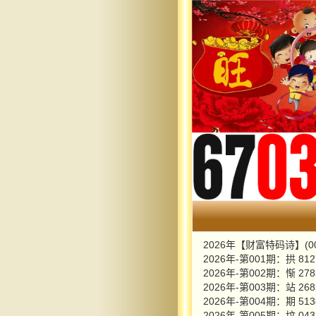
2026年【财富特码诗】(00
2026年-第001期：拱 81
2026年-第002期：惭 27
2026年-第003期：站 26
2026年-第004期：期 51
2026年-第005期：坟 04