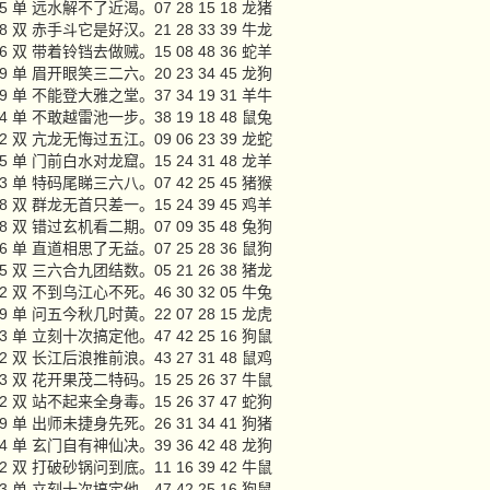
15 单 远水解不了近渴。07 28 15 18 龙猪
38 双 赤手斗它是好汉。21 28 33 39 牛龙
46 双 带着铃铛去做贼。15 08 48 36 蛇羊
89 单 眉开眼笑三二六。20 23 34 45 龙狗
19 单 不能登大雅之堂。37 34 19 31 羊牛
14 单 不敢越雷池一步。38 19 18 48 鼠兔
82 双 亢龙无悔过五江。09 06 23 39 龙蛇
45 单 门前白水对龙窟。15 24 31 48 龙羊
23 单 特码尾睇三六八。07 42 25 45 猪猴
48 双 群龙无首只差一。15 24 39 45 鸡羊
58 双 错过玄机看二期。07 09 35 48 兔狗
76 单 直道相思了无益。07 25 28 36 鼠狗
15 双 三六合九团结数。05 21 26 38 猪龙
22 双 不到乌江心不死。46 30 32 05 牛兔
09 单 问五今秋几时黄。22 07 28 15 龙虎
73 单 立刻十次搞定他。47 42 25 16 狗鼠
02 双 长江后浪推前浪。43 27 31 48 鼠鸡
63 双 花开果茂二特码。15 25 26 37 牛鼠
52 双 站不起来全身毒。15 26 37 47 蛇狗
39 单 出师未捷身先死。26 31 34 41 狗猪
64 单 玄门自有神仙决。39 36 42 48 龙狗
32 双 打破砂锅问到底。11 16 39 42 牛鼠
13 单 立刻十次搞定他。47 42 25 16 狗鼠