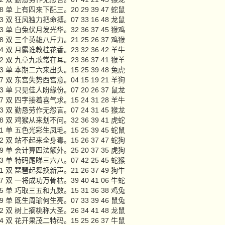
08 单 上有四来下配三。20 29 39 47 蛇鼠
23 双 狂风独力把命搏。07 33 16 48 龙鼠
33 单 白兔伏月发光华。32 36 37 45 猴鸡
48 双 三个英雄八斤力。21 25 26 37 鸡猴
14 双 月露谁教桂花香。23 32 36 42 羊牛
52 双 九章九歌常在耳。23 36 37 41 猴羊
63 单 本期二六来出头。15 25 39 48 兔虎
07 双 东宫失势西宫意。04 15 19 21 羊狗
33 单 只见佳人盼缘份。07 20 26 37 鼠龙
37 双 四字接着喜气求。15 24 31 28 羊牛
43 双 勤恳劳作无怨言。07 24 31 45 猴龙
68 双 鸡猴从来划不问。32 36 39 41 虎蛇
31 单 五色光彩生凤毛。15 25 39 45 蛇鼠
62 双 站不起来全身毒。15 26 37 47 蛇狗
59 单 会计算四法额外。25 20 37 35 虎狗
23 单 特码尾睇三六八。07 42 25 45 蛇猴
21 双 琵琶起舞换新声。21 26 37 49 狗牛
07 双 一将成功万骨枯。39 40 41 06 牛蛇
65 单 巧取三五和九数。15 31 36 38 鸡兔
89 单 既生周瑜何生亮。07 33 39 46 鼠兔
52 双 树上摘桃称大圣。26 34 41 48 龙鼠
84 双 花开果茂二特码。15 25 26 37 牛鼠