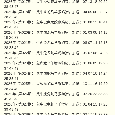
2026年- 第017期： 鼠牛虎兔蛇马羊狗猪。加送：07 13 18 20 22
38 43 47
2026年- 第018期： 鼠牛龙蛇马羊猴鸡猪。加送：04 05 06 25 27
28 32 46
2026年- 第019期： 鼠牛虎兔龙蛇猴鸡猪。加送：01 08 13 18 41
43 45 47
2026年- 第020期： 鼠牛虎龙马羊猴狗猪。加送：01 03 08 14 15
18 20 29
2026年- 第021期： 牛虎兔龙马羊猴狗猪。加送：06 07 11 12 18
28 33 42
2026年- 第022期： 鼠牛兔龙蛇羊鸡狗猪。加送：05 07 08 24 28
35 40 43
2026年- 第023期： 鼠虎龙马羊猴鸡狗猪。加送：01 06 09 12 23
37 47 49
2026年- 第024期： 鼠牛虎蛇马羊鸡狗猪。加送：04 07 10 14 24
25 35 41
2026年- 第025期： 鼠兔龙蛇马羊猴鸡狗。加送：10 11 16 19 20
28 34 40
2026年- 第026期： 鼠牛虎兔蛇马猴狗猪。加送：07 20 23 33 38
41 45 46
2026年- 第027期： 鼠牛虎兔蛇马羊猴猪。加送：01 04 13 17 29
39 43 49
2026年- 第028期： 鼠牛兔龙马羊猴鸡猪。加送：02 17 18 27 29