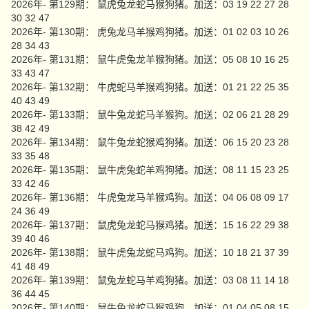
2026年- 第129期： 鼠虎兔龙蛇马猴狗猪。加送：03 19 22 27 28
30 32 47
2026年- 第130期： 虎兔龙马羊猴鸡狗猪。加送：01 02 03 10 26
28 34 43
2026年- 第131期： 鼠牛虎兔龙羊猴狗猪。加送：05 08 10 16 25
33 43 47
2026年- 第132期： 牛虎蛇马羊猴鸡狗猪。加送：01 21 22 25 35
40 43 49
2026年- 第133期： 鼠牛兔龙蛇马羊猴狗。加送：02 06 21 28 29
38 42 49
2026年- 第134期： 鼠牛兔龙蛇猴鸡狗猪。加送：06 15 20 23 28
33 35 48
2026年- 第135期： 鼠牛虎兔蛇羊鸡狗猪。加送：08 11 15 23 25
33 42 46
2026年- 第136期： 牛虎兔龙马羊猴鸡狗。加送：04 06 08 09 17
24 36 49
2026年- 第137期： 鼠虎兔龙蛇马猴鸡猪。加送：15 16 22 29 38
39 40 46
2026年- 第138期： 鼠牛虎兔龙蛇马鸡狗。加送：10 18 21 37 39
41 48 49
2026年- 第139期： 鼠兔龙蛇马羊鸡狗猪。加送：03 08 11 14 18
36 44 45
2026年- 第140期： 鼠牛兔龙蛇马猴鸡狗。加送：01 04 05 08 15