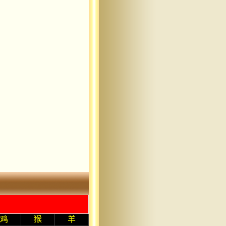
鸡
猴
羊