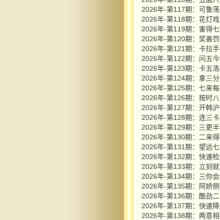
2026年-第117期：可鲁
2026年-第118期：花灯
2026年-第119期：害得
2026年-第120期：奖善
2026年-第121期：卡拉
2026年-第122期：问五
2026年-第123期：卡五
2026年-第124期：拿三
2026年-第125期：七来
2026年-第126期：按时
2026年-第127期：开韩
2026年-第128期：连三
2026年-第129期：三更
2026年-第130期：二来
2026年-第131期：望远
2026年-第132期：快速
2026年-第133期：立刻
2026年-第134期：三你
2026年-第135期：阿娇
2026年-第136期：酷劲
2026年-第137期：快速
2026年-第138期：两意