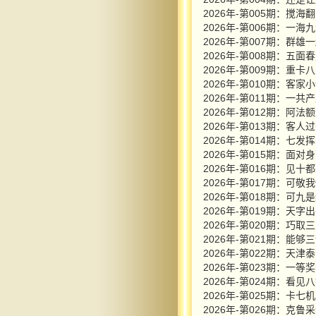
2026年-第005期：搅海
2026年-第006期：一海
2026年-第007期：群雄
2026年-第008期：五面
2026年-第009期：重卡
2026年-第010期：客家
2026年-第011期：一共
2026年-第012期：阿法
2026年-第013期：客人
2026年-第014期：七发
2026年-第015期：面对
2026年-第016期：见十
2026年-第017期：可敬
2026年-第018期：可九
2026年-第019期：天字
2026年-第020期：巧取
2026年-第021期：能够
2026年-第022期：天津
2026年-第023期：一等
2026年-第024期：看见
2026年-第025期：卡七
2026年-第026期：克鲁