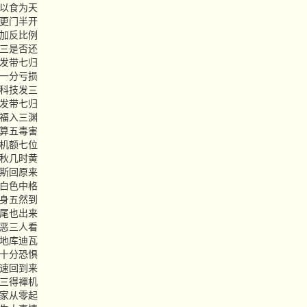
只以食为天
三更门半开
相加反比例
如三是否还
同发带七归
十一分亏损
法科技发三
同发带七归
无福入三渊
小算五毒害
手机额七位
今秋几时黄
洛斯回原来
分白色中格
戏身五然到
七尾也出来
罚恶三人看
八地库迪瓦
口十分恐惧
下速回到来
莫三得襌机
起家从零起