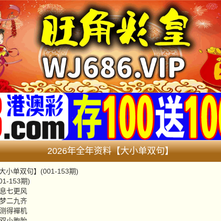
2026年全年资料【大小单双句】
小单双句】(001-153期)
1-153期)
消息七更风
圆梦二九齐
莫测得襌机
让双小胞胎