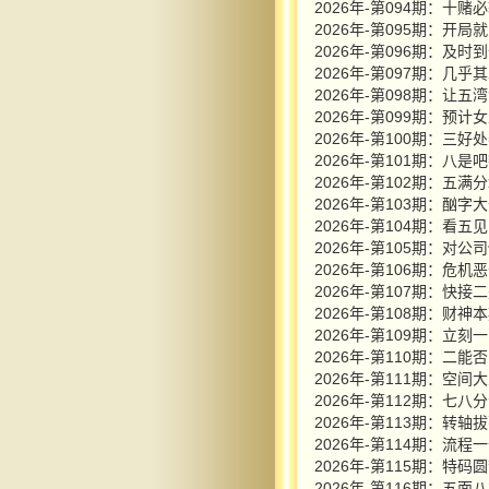
2026年-第094期：十赌
2026年-第095期：开局
2026年-第096期：及时
2026年-第097期：几乎
2026年-第098期：让五
2026年-第099期：预计
2026年-第100期：三好
2026年-第101期：八是
2026年-第102期：五满
2026年-第103期：酗字
2026年-第104期：看五
2026年-第105期：对公
2026年-第106期：危机
2026年-第107期：快接
2026年-第108期：财神
2026年-第109期：立刻
2026年-第110期：二能
2026年-第111期：空间
2026年-第112期：七八
2026年-第113期：转轴
2026年-第114期：流程
2026年-第115期：特码
2026年-第116期：五面