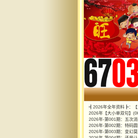
┫2026年全年资料┣：【大
2026年【大小单双句】(00
2026年-第001期：五次
2026年-第002期：特码
2026年-第003期：变幻
2026年-第004期：还是