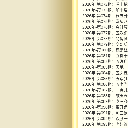
2026年-第072期：看十
2026年-第073期：解十
2026年-第074期：雅五
2026年-第075期：满级
2026年-第076期：会计
2026年-第077期：五次
2026年-第078期：特码
2026年-第079期：变幻
2026年-第080期：还是
2026年-第081期：立刻
2026年-第082期：五湖
2026年-第083期：天地
2026年-第084期：五头
2026年-第085期：五暗
2026年-第086期：五字
2026年-第087期：一点
2026年-第088期：软玉
2026年-第089期：李三
2026年-第090期：离开
2026年-第091期：可三
2026年-第092期：没劲
2026年-第093期：老妇