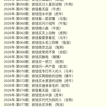
2026年-第056期：欲钱买讨人喜欢动物（牛狗）
2026年-第057期：欲钹看天庭 （牛虎）
2026年-第058期：欲钱找水中游（虎羊）
2026年-第059期：欲钱看—箭双雕 （马兔）
2026年-第060期：欲钱买问介绍所 （牛兔）
2026年-第061期：欲钱唱小曲 （牛蛇）
2026年-第062期：欲钱买天上动物 （虎狗）
2026年-第063期：欲钱看雾里看花 （马牛）
2026年-第064期：欲钱找头毛三四根 （兔鼠）
2026年-第065期：欲钱南京北战 （兔狗）
2026年-第066期：欲钱皮笑肉不笑 （龙蛇）
2026年-第067期：欲钱买触电 （猴猪）
2026年-第068期：欲钱买一把刀 （蛇狗）
2026年-第069期：欲钱问一声产盘 （蛇龙）
2026年-第070期：欲钱找专打坏人的人（马羊）
2026年-第071期：欲钱买两相依的动物（猪牛）
2026年-第072期：欲线买水里游的动物（虎牛）
2026年-第073期：欲钱买遍身金毛的（蛇鸡）
2026年-第074期：欲钹看天庭 （鼠马）
2026年-第075期：欲钱找水中游（虎羊）
2026年-第076期：欲钱买代代为奴的人（龙狗）
2026年-第077期：欲钱去买牙刷 （狗龙）