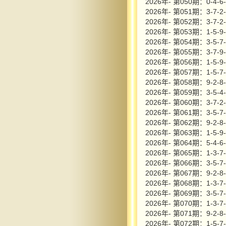
2026年- 第050期：0-4-6-
2026年- 第051期：3-7-2-
2026年- 第052期：3-7-2-
2026年- 第053期：1-5-9-
2026年- 第054期：3-5-7-
2026年- 第055期：3-7-9-
2026年- 第056期：1-5-9-
2026年- 第057期：1-5-7-
2026年- 第058期：9-2-8-
2026年- 第059期：3-5-4-
2026年- 第060期：3-7-2-
2026年- 第061期：3-5-7-
2026年- 第062期：9-2-8-
2026年- 第063期：1-5-9-
2026年- 第064期：5-4-6-
2026年- 第065期：1-3-7-
2026年- 第066期：3-5-7-
2026年- 第067期：9-2-8-
2026年- 第068期：1-3-7-
2026年- 第069期：3-5-7-
2026年- 第070期：1-3-7-
2026年- 第071期：9-2-8-
2026年- 第072期：1-5-7-