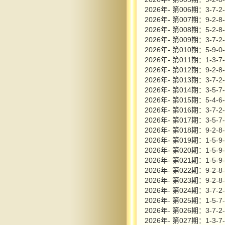
2026年- 第006期：3-7-2-
2026年- 第007期：9-2-8-
2026年- 第008期：5-2-8-
2026年- 第009期：3-7-2-
2026年- 第010期：5-9-0-
2026年- 第011期：1-3-7-
2026年- 第012期：9-2-8-
2026年- 第013期：3-7-2-
2026年- 第014期：3-5-7-
2026年- 第015期：5-4-6-
2026年- 第016期：3-7-2-
2026年- 第017期：3-5-7-
2026年- 第018期：9-2-8-
2026年- 第019期：1-5-9-
2026年- 第020期：1-5-9-
2026年- 第021期：1-5-9-
2026年- 第022期：9-2-8-
2026年- 第023期：9-2-8-
2026年- 第024期：3-7-2-
2026年- 第025期：1-5-7-
2026年- 第026期：3-7-2-
2026年- 第027期：1-3-7-