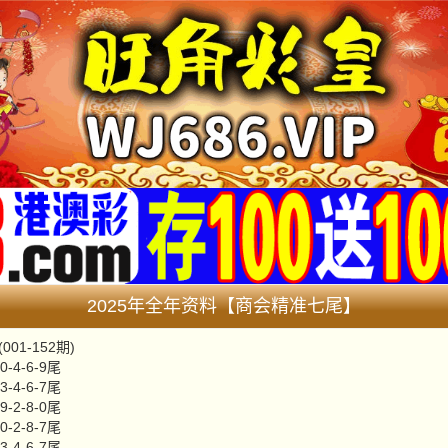
2025年全年资料【商会精准七尾】
01-152期)
0-4-6-9尾
3-4-6-7尾
9-2-8-0尾
0-2-8-7尾
3-4-6-7尾