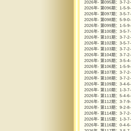
2026年- 第095期：3-7-2-
2026年- 第096期：1-5-9-
2026年- 第097期：3-5-7-
2026年- 第098期：5-9-0-
2026年- 第099期：1-5-9-
2026年- 第100期：3-5-7-
2026年- 第101期：3-7-2-
2026年- 第102期：3-5-7-
2026年- 第103期：3-7-2-
2026年- 第104期：3-7-2-
2026年- 第105期：3-5-4-
2026年- 第106期：1-5-9-
2026年- 第107期：3-7-2-
2026年- 第108期：3-7-2-
2026年- 第109期：3-4-6-
2026年- 第110期：1-3-7-
2026年- 第111期：5-4-6-
2026年- 第112期：3-7-9-
2026年- 第113期：9-2-8-
2026年- 第114期：3-7-2-
2026年- 第115期：1-3-7-
2026年- 第116期：0-4-6-
2026年- 第117期：3-5-7-