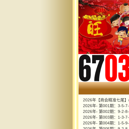
2026年【商会精准七尾】(0
2026年- 第001期：3-5-7-
2026年- 第002期：9-2-8-
2026年- 第003期：1-3-7-
2026年- 第004期：1-5-9-
2026年- 第005期：9-2-8-