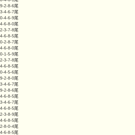
9-2-8-6尾
3-4-6-7尾
0-4-6-9尾
4-6-8-0尾
2-3-7-8尾
4-6-8-5尾
0-2-8-7尾
4-6-8-0尾
0-1-5-9尾
2-3-7-8尾
4-6-8-5尾
0-4-5-6尾
9-2-8-0尾
3-4-6-7尾
9-2-8-6尾
4-6-8-5尾
3-4-6-7尾
4-6-8-5尾
2-3-8-9尾
4-6-8-5尾
2-8-0-4尾
4-6-8-5尾