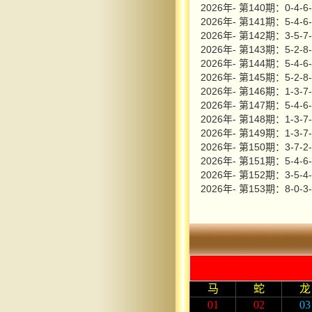
2026年- 第140期：0-4-6-
2026年- 第141期：5-4-6-
2026年- 第142期：3-5-7-
2026年- 第143期：5-2-8-
2026年- 第144期：5-4-6-
2026年- 第145期：5-2-8-
2026年- 第146期：1-3-7-
2026年- 第147期：5-4-6-
2026年- 第148期：1-3-7-
2026年- 第149期：1-3-7-
2026年- 第150期：3-7-2-
2026年- 第151期：5-4-6-
2026年- 第152期：3-5-4-
2026年- 第153期：8-0-3-
马
蛇
龙
01
02
03