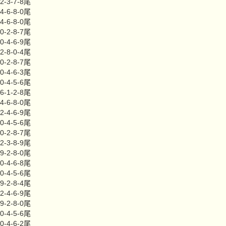
2-3-7-8尾
4-6-8-0尾
4-6-8-0尾
0-2-8-7尾
0-4-6-9尾
2-8-0-4尾
0-2-8-7尾
0-4-6-3尾
0-4-5-6尾
6-1-2-8尾
4-6-8-0尾
2-4-6-9尾
0-4-5-6尾
0-2-8-7尾
2-3-8-9尾
9-2-8-0尾
0-4-6-8尾
0-4-5-6尾
9-2-8-4尾
2-4-6-9尾
9-2-8-0尾
0-4-5-6尾
0-4-6-2尾