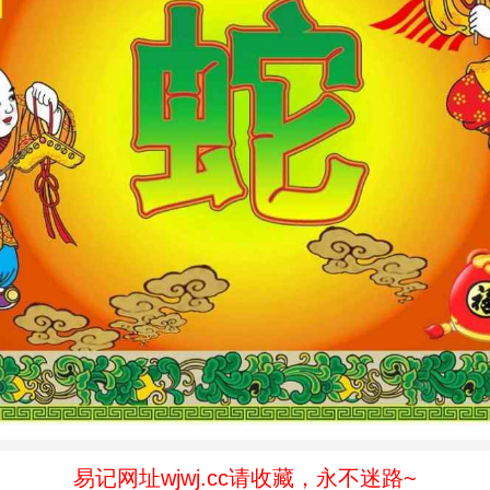
易记网址wjwj.cc请收藏，永不迷路~