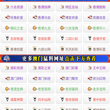
六合资源
香港挂牌
特区总站
香港跑狗
旺角彩皇
香港马会
博发世家
凤凰信息
镇坛之宝
香港九龙
六合宝典
香港华人
生财有道
亚视彩票
二四六彩
香港开奖
香港创富
六叔公网
天天好彩
香港彩富
澳彩资源
澳彩之家
澳门彩客
王中王网
澳门资料
澳门彩经
澳门葡京
状元红网
港澳宝典
老管家网
老顽童网
金多宝网
诸葛神算
刘半仙网
救世祖网
掌中彩网