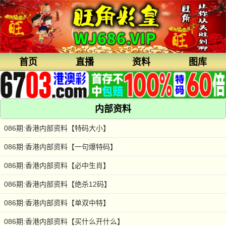
首页
直播
资料
图库
内部资料
086期:香港内部资料【特码大小】
086期:香港内部资料【一句爆特码】
086期:香港内部资料【必中生肖】
086期:香港内部资料【绝杀12码】
086期:香港内部资料【单双中特】
086期:香港内部资料【买什么开什么】