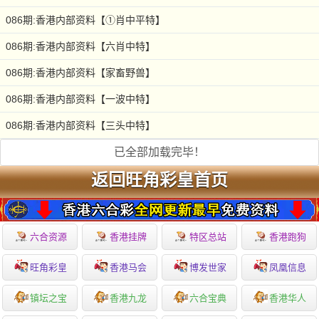
086期:香港内部资料【①肖中平特】
086期:香港内部资料【六肖中特】
086期:香港内部资料【家畜野兽】
086期:香港内部资料【一波中特】
086期:香港内部资料【三头中特】
已全部加载完毕！
返回旺角彩皇首页
六合资源
香港挂牌
特区总站
香港跑狗
旺角彩皇
香港马会
博发世家
凤凰信息
镇坛之宝
香港九龙
六合宝典
香港华人