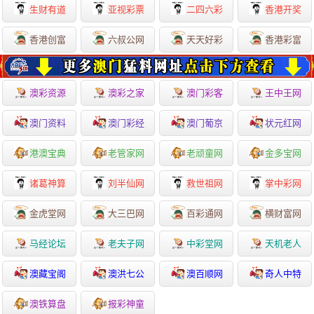
生财有道
亚视彩票
二四六彩
香港开奖
香港创富
六叔公网
天天好彩
香港彩富
澳彩资源
澳彩之家
澳门彩客
王中王网
澳门资料
澳门彩经
澳门葡京
状元红网
港澳宝典
老管家网
老顽童网
金多宝网
诸葛神算
刘半仙网
救世祖网
掌中彩网
金虎堂网
大三巴网
百彩通网
横财富网
马经论坛
老夫子网
中彩堂网
天机老人
澳藏宝阁
澳洪七公
澳百顺网
奇人中特
澳铁算盘
报彩神童