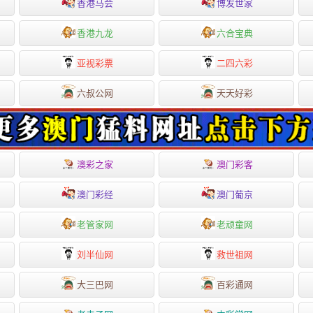
香港马会
博发世家
香港九龙
六合宝典
亚视彩票
二四六彩
六叔公网
天天好彩
澳彩之家
澳门彩客
澳门彩经
澳门葡京
老管家网
老顽童网
刘半仙网
救世祖网
大三巴网
百彩通网