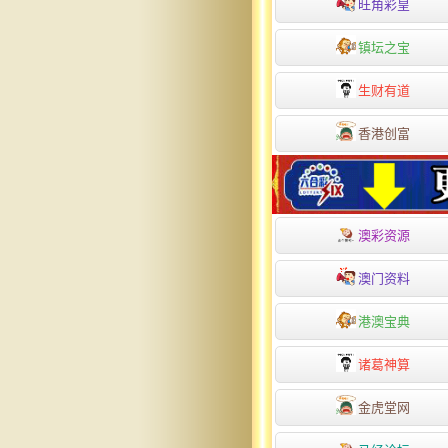
旺角彩皇
镇坛之宝
生财有道
香港创富
澳彩资源
澳门资料
港澳宝典
诸葛神算
金虎堂网