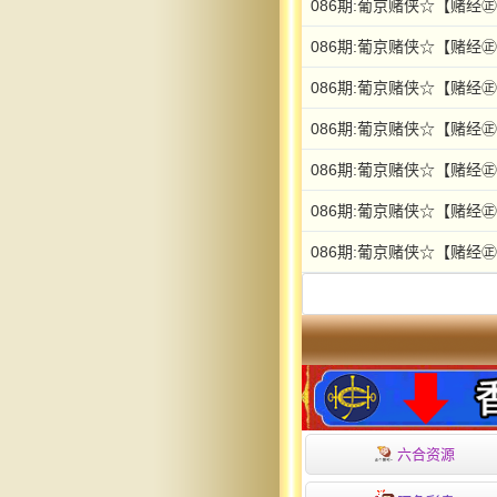
086期:葡京赌侠☆【赌经
086期:葡京赌侠☆【赌经
086期:葡京赌侠☆【赌经
086期:葡京赌侠☆【赌经
086期:葡京赌侠☆【赌经
086期:葡京赌侠☆【赌经
086期:葡京赌侠☆【赌经
六合资源