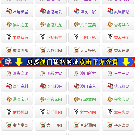
旺角彩皇
香港马会
博发世家
凤凰信息
镇坛之宝
香港九龙
六合宝典
香港华人
生财有道
亚视彩票
二四六彩
香港开奖
香港创富
六叔公网
天天好彩
香港彩富
澳彩资源
澳彩之家
澳门彩客
王中王网
澳门资料
澳门彩经
澳门葡京
状元红网
港澳宝典
老管家网
老顽童网
金多宝网
诸葛神算
刘半仙网
救世祖网
掌中彩网
金虎堂网
大三巴网
百彩通网
横财富网