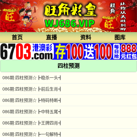
首页
直播
资料
图库
四柱预测
086期:四柱预测☆┣稳杀一头┫
086期:四柱预测☆┣前后生肖┫
086期:四柱预测☆┣特码特断┫
086期:四柱预测☆┣中特五尾┫
086期:四柱预测☆┣王牌四肖┫
086期:四柱预测☆┣一句解特┫