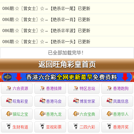
086期:☆〖曾女士〗☆→【绝杀㊣一尾】已更新
086期:☆〖曾女士〗☆→【绝杀㊣一肖】已更新
086期:☆〖曾女士〗☆→【绝杀㊣半波】已更新
086期:☆〖曾女士〗☆→【绝杀㊣一头】已更新
已全部加载完毕！
返回旺角彩皇首页
六合资源
香港挂牌
特区总站
香港跑狗
旺角彩皇
香港马会
博发世家
凤凰信息
镇坛之宝
香港九龙
六合宝典
香港华人
生财有道
亚视彩票
二四六彩
香港开奖