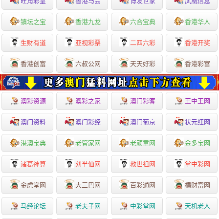
旺角彩皇
香港马会
博发世家
凤凰信息
镇坛之宝
香港九龙
六合宝典
香港华人
生财有道
亚视彩票
二四六彩
香港开奖
香港创富
六叔公网
天天好彩
香港彩富
澳彩资源
澳彩之家
澳门彩客
王中王网
澳门资料
澳门彩经
澳门葡京
状元红网
港澳宝典
老管家网
老顽童网
金多宝网
诸葛神算
刘半仙网
救世祖网
掌中彩网
金虎堂网
大三巴网
百彩通网
横财富网
马经论坛
老夫子网
中彩堂网
天机老人