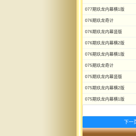
077期玖龙内幕横1版
076期玖龙奇计
076期玖龙内幕竖版
076期玖龙内幕横2版
076期玖龙内幕横1版
075期玖龙奇计
075期玖龙内幕竖版
075期玖龙内幕横2版
075期玖龙内幕横1版
下一