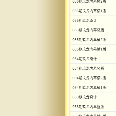
086期玖龙内幕横2版
086期玖龙内幕横1版
085期玖龙奇计
085期玖龙内幕竖版
085期玖龙内幕横2版
085期玖龙内幕横1版
084期玖龙奇计
084期玖龙内幕竖版
084期玖龙内幕横2版
084期玖龙内幕横1版
083期玖龙奇计
083期玖龙内幕竖版