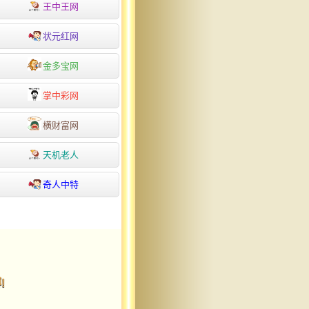
王中王网
状元红网
金多宝网
掌中彩网
横财富网
天机老人
奇人中特
!