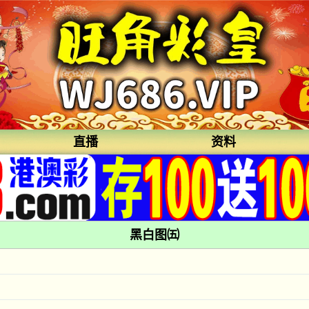
直播
资料
黑白图㈤