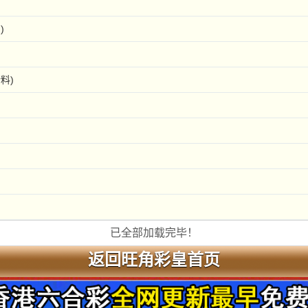
)
料)
已全部加载完毕！
返回旺角彩皇首页