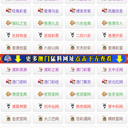
旺角彩皇
香港马会
博发世家
凤凰信息
镇坛之宝
香港九龙
六合宝典
香港华人
生财有道
亚视彩票
二四六彩
香港开奖
香港创富
六叔公网
天天好彩
香港彩富
澳彩资源
澳彩之家
澳门彩客
王中王网
澳门资料
澳门彩经
澳门葡京
状元红网
港澳宝典
老管家网
老顽童网
金多宝网
诸葛神算
刘半仙网
救世祖网
掌中彩网
金虎堂网
大三巴网
百彩通网
横财富网