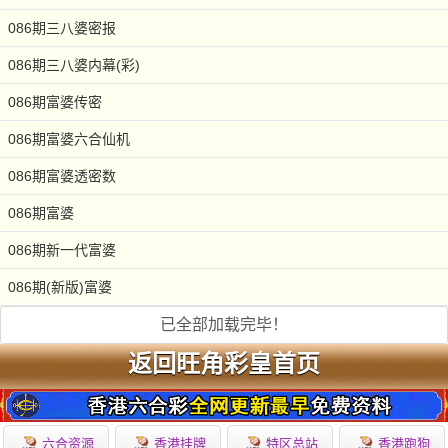
086期三八婆密报
086期三八婆内幕(彩)
086期富婆传密
086期富婆六合仙机
086期富婆透密数
086期富婆
086期新一代富婆
086期(新版)富婆
已全部加载完毕！
返回旺角彩皇首页
六合资源
香港挂牌
特区总站
香港跑狗