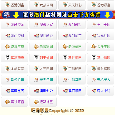
香港创富
六叔公网
天天好彩
香港彩富
澳彩资源
澳彩之家
澳门彩客
王中王网
澳门资料
澳门彩经
澳门葡京
状元红网
港澳宝典
老管家网
老顽童网
金多宝网
诸葛神算
刘半仙网
救世祖网
掌中彩网
金虎堂网
大三巴网
百彩通网
横财富网
马经论坛
老夫子网
中彩堂网
天机老人
澳藏宝阁
澳洪七公
澳百顺网
奇人中特
澳铁算盘
报彩神童
旺角彩皇Copyright © 2022