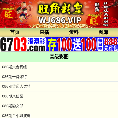
首页
直播
资料
图库
高级彩图
086期六合真经
086期一肖爆特
086期曾道人透特
086期八仙图
086期豹女郎
086期白小姐波霸