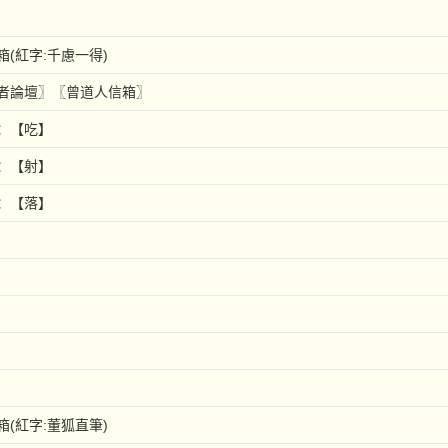
(紅字:千慮一得)
讀者論壇〗〖曾道人信箱〗
曰：【吃】
曰：【射】
曰：【落】
(紅字:董狐直筆)