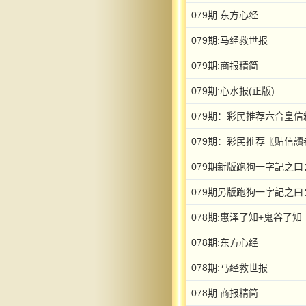
079期:东方心经
079期:马经救世报
079期:商报精简
079期:心水报(正版)
079期：彩民推荐六合皇信箱
079期：彩民推荐〖貼信
079期新版跑狗一字記之
079期另版跑狗一字記之
078期:惠泽了知+鬼谷了知
078期:东方心经
078期:马经救世报
078期:商报精简