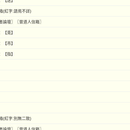
曰：【迷】
(紅字:語焉不詳)
讀者論壇〗〖曾道人信箱〗
曰：【覓】
曰：【吊】
曰：【指】
(紅字:別無二致)
讀者論壇〗〖曾道人信箱〗