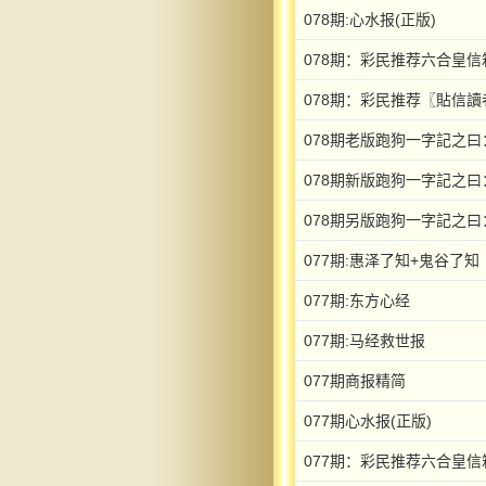
078期:心水报(正版)
078期：彩民推荐六合皇信箱
078期：彩民推荐〖貼信
078期老版跑狗一字記之
078期新版跑狗一字記之
078期另版跑狗一字記之
077期:惠泽了知+鬼谷了知
077期:东方心经
077期:马经救世报
077期商报精简
077期心水报(正版)
077期：彩民推荐六合皇信箱