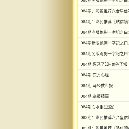
085期另版跑狗一字記之
084期：彩民推荐六合皇信箱
084期：彩民推荐〖貼信
084期老版跑狗一字記之
084期新版跑狗一字記之
084期另版跑狗一字記之
084期:惠泽了知+鬼谷了知
084期:东方心经
084期:马经救世报
084期:商报精简
084期心水报(正版)
083期：彩民推荐六合皇信箱
083期：彩民推荐〖貼信