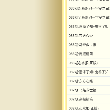
083期新版跑狗一字記之
083期另版跑狗一字記之
083期:惠泽了知+鬼谷了知
083期:东方心经
083期:马经救世报
083期:商报精简
083期心水报(正版)
082期:惠泽了知+鬼谷了知
082期:东方心经
082期:马经救世报
082期:商报精简
082期:心水报(正版)