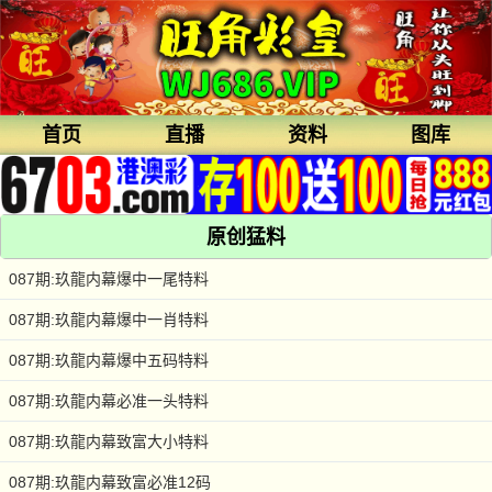
首页
直播
资料
图库
原创猛料
087期:玖龍内幕爆中一尾特料
087期:玖龍内幕爆中一肖特料
087期:玖龍内幕爆中五码特料
087期:玖龍内幕必准一头特料
087期:玖龍内幕致富大小特料
087期:玖龍内幕致富必准12码